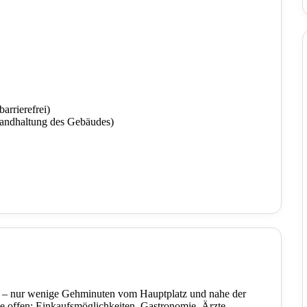
arrierefrei)
tandhaltung des Gebäudes)
nz – nur wenige Gehminuten vom Hauptplatz und nahe der
e offen: Einkaufsmöglichkeiten, Gastronomie, Ärzte,