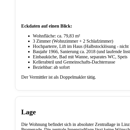
Eckdaten auf einen Blick:
Wohnfläche: ca. 79,83 m²
3 Zimmer (Wohnzimmer + 2 Schlafzimmer)
Hochparterre, Lift im Haus (Halbstocklösung - nicht b
Baujahr 1966, Sanierung ca. 2018 (und laufende Ins
Einbauküche, Bad mit Wanne, separates WC, Speis
Kellerabteil und Gemeinschafts-Dachterrasse
Beziehbar: ab sofort
Der Vermittler ist als Doppelmakler tätig.
Lage
Die Wohnung befindet sich in absoluter Zentrallage in Li
Promenade. Die zentrale Innenstadtlage lässt keine Wünsch