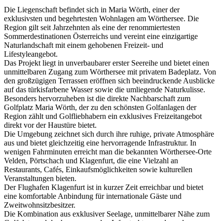
Die Liegenschaft befindet sich in Maria Wörth, einer der
exklusivsten und begehrtesten Wohnlagen am Wörthersee. Die
Region gilt seit Jahrzehnten als eine der renommiertesten
Sommerdestinationen Österreichs und vereint eine einzigartige
Naturlandschaft mit einem gehobenen Freizeit- und
Lifestyleangebot.
Das Projekt liegt in unverbaubarer erster Seereihe und bietet einen
unmittelbaren Zugang zum Wörthersee mit privatem Badeplatz. Von
den großzügigen Terrassen eröffnen sich beeindruckende Ausblicke
auf das türkisfarbene Wasser sowie die umliegende Naturkulisse.
Besonders hervorzuheben ist die direkte Nachbarschaft zum
Golfplatz Maria Wörth, der zu den schönsten Golfanlagen der
Region zählt und Golfliebhabern ein exklusives Freizeitangebot
direkt vor der Haustüre bietet.
Die Umgebung zeichnet sich durch ihre ruhige, private Atmosphäre
aus und bietet gleichzeitig eine hervorragende Infrastruktur. In
wenigen Fahrminuten erreicht man die bekannten Wörthersee-Orte
Velden, Pörtschach und Klagenfurt, die eine Vielzahl an
Restaurants, Cafés, Einkaufsmöglichkeiten sowie kulturellen
Veranstaltungen bieten.
Der Flughafen Klagenfurt ist in kurzer Zeit erreichbar und bietet
eine komfortable Anbindung für internationale Gäste und
Zweitwohnsitzbesitzer.
Die Kombination aus exklusiver Seelage, unmittelbarer Nähe zum