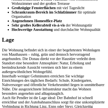
Wohnzimmer und der großen Terrasse
Großzügige Fensterflächen
mit viel Tageslicht
Schrankraum-Bereich im Schlafzimmer
für optimale
Organisation
Angenehmen Homeoffice-Platz
Sehr großes Kellerabteil vis-à-vis
der Wohnungstür
Hochwertige Ausstattung
und durchdachte Wohnqualität
Lage
Die Wohnung befindet sich in einer der begehrtesten Wohnlagen
von Mauthausen – ruhig, grün und dennoch hervorragend
angebunden. Die Donau direkt vor der Haustüre verleiht dem
Standort eine besondere Atmosphäre: Natur, Erholung und
beeindruckende Aussicht vereinen sich hier zu einem
außergewöhnlichen Wohngefühl.
Innerhalb weniger Gehminuten erreichen Sie wichtige
Einrichtungen des täglichen Bedarfs: Schule, Kindergarten,
Nahversorger und öffentliche Verkehrsmittel liegen in unmittelbarer
Nähe. Die ausgezeichnete Infrastruktur macht das Wohnen
besonders angenehm und alltagstauglich.
Auch für Pendler ist die Lage ideal: Der Bahnhof ist schnell
erreichbar und der Autobahnanschluss sorgt für eine unkomplizierte
Verbindung in Richtung Linz, Enns oder Steyr. Gleichzeitig